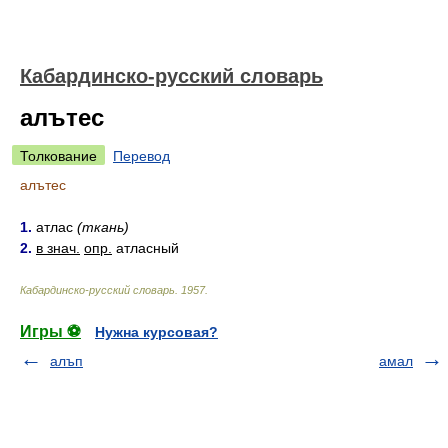
Кабардинско-русский словарь
алътес
Толкование
Перевод
алътес
1.
атлас
(ткань)
2.
в знач.
опр.
атласный
Кабардинско-русский словарь
.
1957
.
Игры ⚽
Нужна курсовая?
алъп
амал